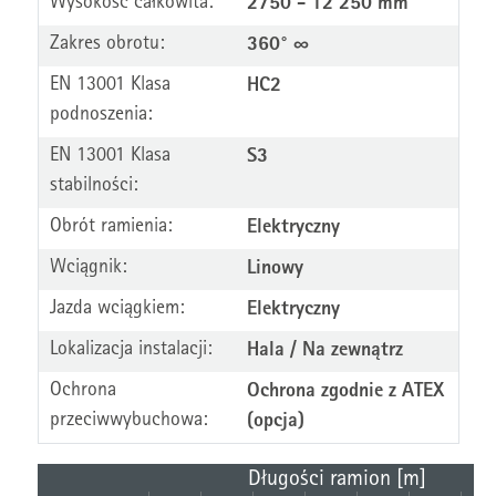
Wysokość całkowita:
2750 - 12 250 mm
Zakres obrotu:
360° ∞
EN 13001 Klasa
HC2
podnoszenia:
EN 13001 Klasa
S3
stabilności:
Obrót ramienia:
Elektryczny
Wciągnik:
Linowy
Jazda wciągkiem:
Elektryczny
Lokalizacja instalacji:
Hala / Na zewnątrz
Ochrona
Ochrona zgodnie z ATEX
przeciwwybuchowa:
(opcja)
Długości ramion [m]