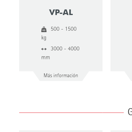
VP-AL
Construcción
500 - 1500
Perfil de acero
kg
Perfil de aluminio
3000 - 4000
mm
Más información