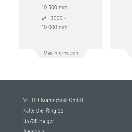
10 500 mm
3000 -
10 000 mm
Más información
VETTER Krantechnik GmbH
Kalteiche-Ring 22
35708 Haiger
Alemania