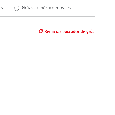
raíl
Grúas de pórtico móviles
Reiniciar buscador de grúa
n
Longitud de la grúa
Ampliable encadenando
varios campos