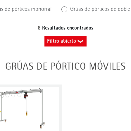
s de pórticos monorraíl
Grúas de pórticos de doble 
8
Resultados encontrados
Filtro abierto
Capacidad de carga (kg)
GRÚAS DE PÓRTICO MÓVILES
kg
Conducción de grúas
Lugar de instalació
A mano
Eléctrico
Naves
Recinto al aire libre