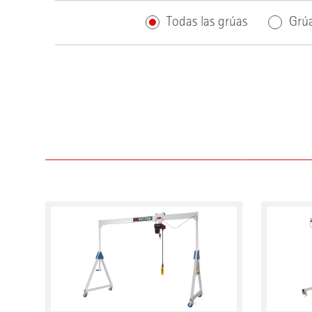
Todas las grúas
Grúa
Conducción de grúas
A mano
Eléctrico