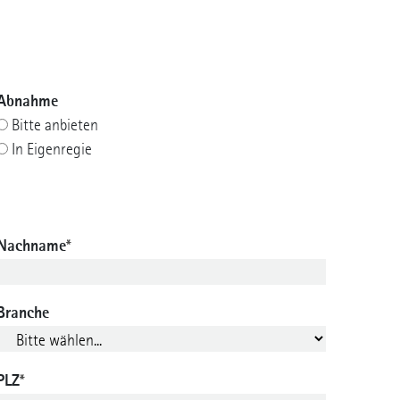
Abnahme
Bitte anbieten
In Eigenregie
Nachname
*
Branche
PLZ
*