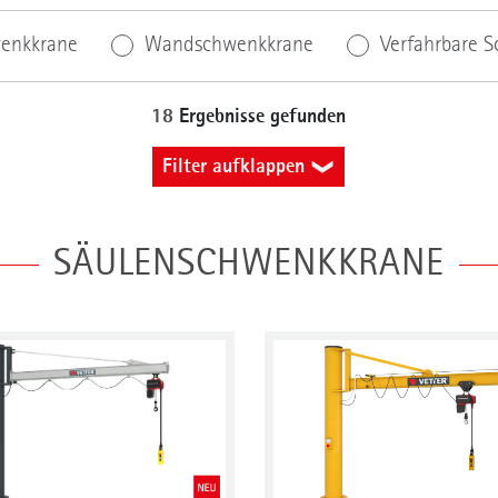
enkkrane
Wandschwenkkrane
Verfahrbare 
18
Ergebnisse gefunden
Filter aufklappen
Ausladung (m)
SÄULENSCHWENKKRANE
mm
Katzfahren
Aufstellort
n Hand
Elektrisch
Halle
Freigelä