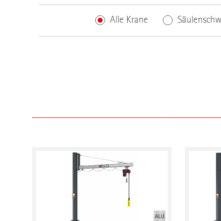
Alle Krane
Säulenschw
Tragfähigkeit (kg)
kg
Schwenken
Von Hand
Elektrisch
Vo