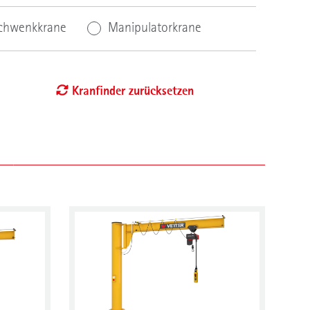
Schwenkkrane
Manipulatorkrane
Kranfinder zurücksetzen
Schwenkbereich (Grad)
°
Ex-Schutz (Explosionsschutz)
nde
Zulassung nach ATEX