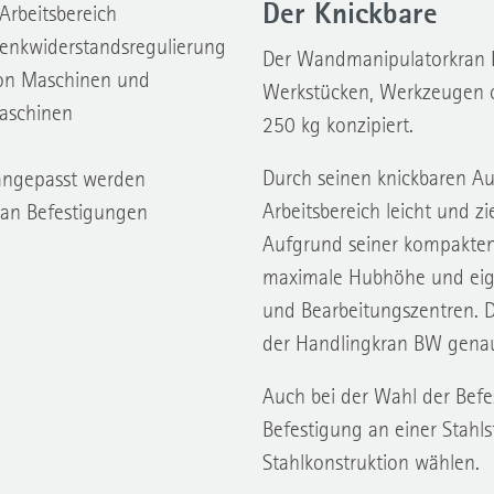
Der Knickbare
Arbeitsbereich
wenkwiderstandsregulierung
Der Wandmanipulatorkran BW
von Maschinen und
Werkstücken, Werkzeugen od
aschinen
250 kg konzipiert.
Durch seinen knickbaren Au
angepasst werden
Arbeitsbereich leicht und z
 an Befestigungen
Aufgrund seiner kompakten 
maximale Hubhöhe und eign
und Bearbeitungszentren. Du
der Handlingkran BW genau 
Auch bei der Wahl der Befe
Befestigung an einer Stahl
Stahlkonstruktion wählen.