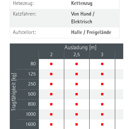
Hebezeug:
Kettenzug
Katzfahren:
Von Hand /
Elektrisch
Aufstellort:
Halle / Freigelände
Ausladung [m]
2
2,5
3
3,
80
125
Tragfähigkeit [kg]
250
500
800
1000
1600