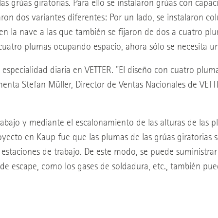
as grúas giratorias. Para ello se instalaron grúas con capa
zaron dos variantes diferentes: Por un lado, se instalaron c
s en la nave a las que también se fijaron de dos a cuatro p
uatro plumas ocupando espacio, ahora sólo se necesita un
especialidad diaria en VETTER. "El diseño con cuatro plum
menta Stefan Müller, Director de Ventas Nacionales de VETT
rabajo y mediante el escalonamiento de las alturas de las 
proyecto en Kaup fue que las plumas de las grúas giratorias
 estaciones de trabajo. De este modo, se puede suministrar c
e de escape, como los gases de soldadura, etc., también pu