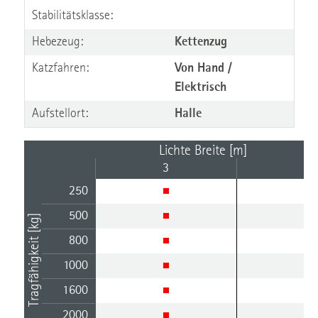
Stabilitätsklasse:
Hebezeug:
Kettenzug
Katzfahren:
Von Hand /
Elektrisch
Aufstellort:
Halle
Lichte Breite [m]
3
4
250
500
Tragfähigkeit [kg]
800
1000
1600
2000